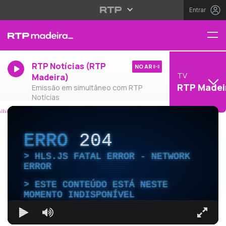
Entrar
RTP Notícias (RTP
NO AR
TV
Madeira)
RTP Madei
Emissão em simultâneo com RTP
Notícias
ERRO
204
HLS.JS FATAL ERROR - NETWORK
ERROR
ESTE CONTEÚDO ESTÁ NESTE
MOMENTO INDISPONÍVEL