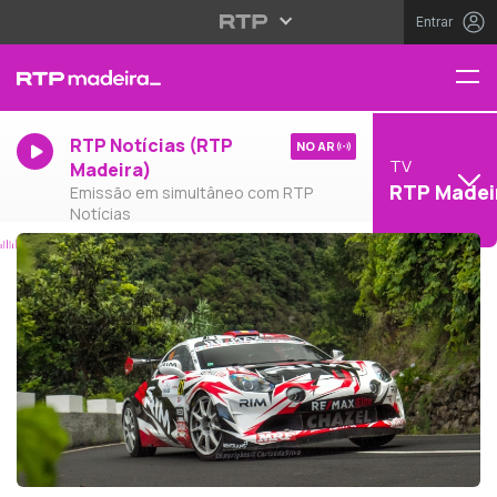
Entrar
RTP Notícias (RTP
NO AR
TV
Madeira)
RTP Madei
Emissão em simultâneo com RTP
Notícias