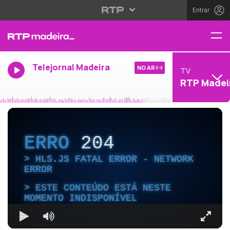
Entrar
Telejornal Madeira
NO AR
TV
RTP Madei
ERRO
204
HLS.JS FATAL ERROR - NETWORK
ERROR
ESTE CONTEÚDO ESTÁ NESTE
MOMENTO INDISPONÍVEL