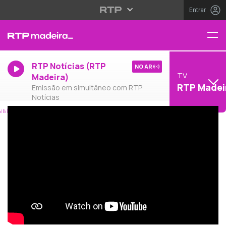
Entrar
RTP Notícias (RTP
NO AR
TV
Madeira)
RTP Madei
Emissão em simultâneo com RTP
Notícias