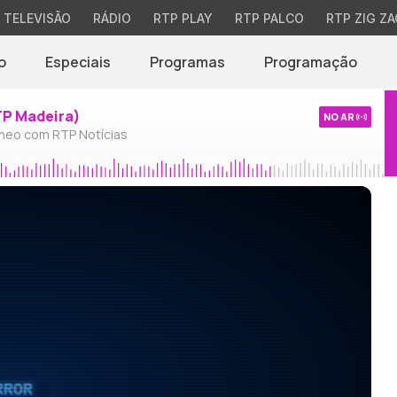
TELEVISÃO
RÁDIO
RTP PLAY
RTP PALCO
RTP ZIG ZA
o
Especiais
Programas
Programação
TP Madeira)
NO AR
neo com RTP Notícias
RROR