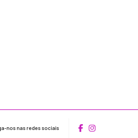
Aceder ao Fac
Aceder ao I
ga-nos nas redes sociais