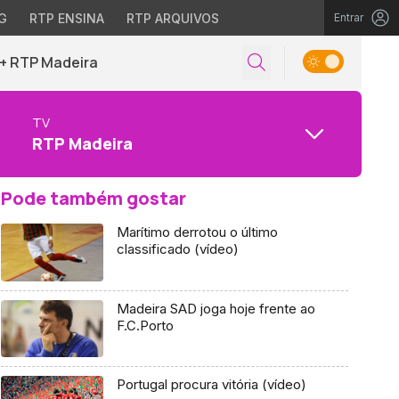
G
RTP ENSINA
RTP ARQUIVOS
Entrar
+ RTP Madeira
TV
RTP Madeira
Pode também gostar
Marítimo derrotou o último
classificado (vídeo)
Madeira SAD joga hoje frente ao
F.C.Porto
Portugal procura vitória (vídeo)