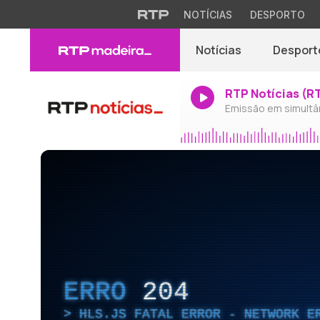
NOTÍCIAS
DESPORTO
Notícias
Desport
RTP Notícias (R
Emissão em simultâ
ERRO
204
HLS.JS FATAL ERROR - NETWORK E