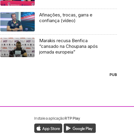
Afinações, trocas, garra e
confiança (vídeo)
Marakis recusa Benfica
“cansado na Choupana após
jornada europeia”
PUB
Instale a aplicação
RTP Play
ebook da RTP Madeira
nstagram da RTP Madeira