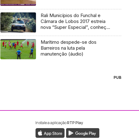
Rali Municípios do Funchal e
Câmara de Lobos 2017 estreia
nova “Super Especial”, conheça
o traçado da nova classificativa
Marítimo despede-se dos
Barreiros na luta pela
manutenção (áudio)
PUB
Instale a aplicação
RTP Play
ebook da RTP Madeira
nstagram da RTP Madeira