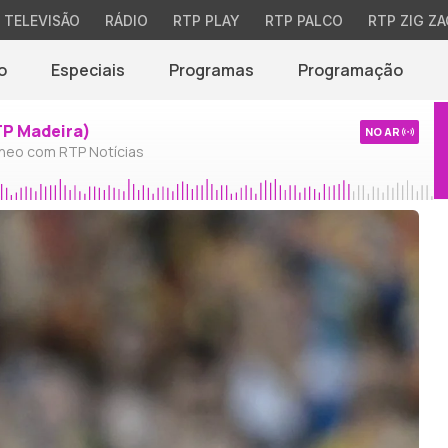
TELEVISÃO
RÁDIO
RTP PLAY
RTP PALCO
RTP ZIG ZA
o
Especiais
Programas
Programação
TP Madeira)
NO AR
neo com RTP Notícias