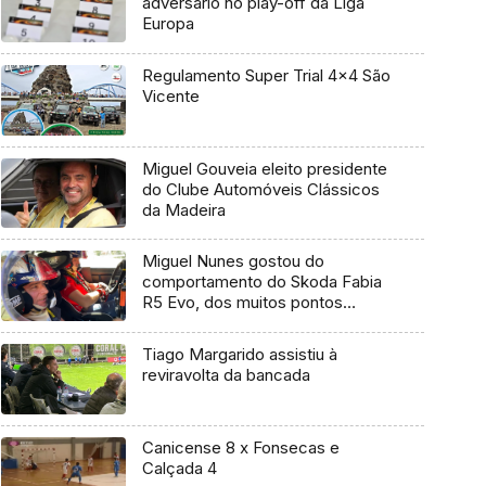
adversário no play-off da Liga
Europa
Regulamento Super Trial 4×4 São
Vicente
Miguel Gouveia eleito presidente
do Clube Automóveis Clássicos
da Madeira
Miguel Nunes gostou do
comportamento do Skoda Fabia
R5 Evo, dos muitos pontos
fortes que tem
Tiago Margarido assistiu à
reviravolta da bancada
Canicense 8 x Fonsecas e
Calçada 4