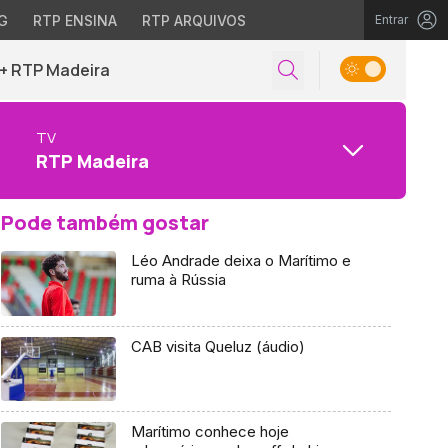
G
RTP ENSINA
RTP ARQUIVOS
Entrar
+ RTP Madeira
TV
RTP Madeira
Pode também gostar
Léo Andrade deixa o Marítimo e
ruma à Rússia
CAB visita Queluz (áudio)
Marítimo conhece hoje