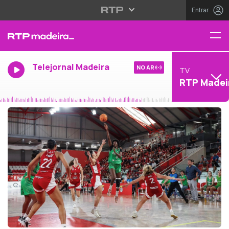
Entrar
Telejornal Madeira
NO AR
TV
RTP Madei