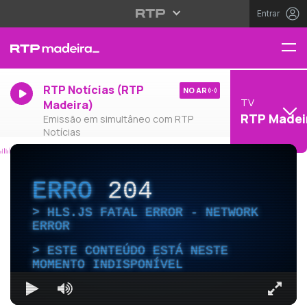
Entrar
RTP Notícias (RTP
NO AR
TV
Madeira)
RTP Madei
Emissão em simultâneo com RTP
Notícias
ERRO
204
HLS.JS FATAL ERROR - NETWORK
ERROR
ESTE CONTEÚDO ESTÁ NESTE
MOMENTO INDISPONÍVEL