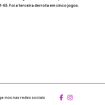
65. Foi a terceira derrota em cinco jogos.
Aceder ao Fac
Aceder ao I
ga-nos nas redes sociais