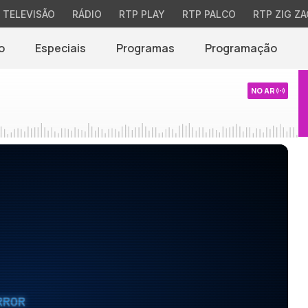
TELEVISÃO
RÁDIO
RTP PLAY
RTP PALCO
RTP ZIG ZA
o
Especiais
Programas
Programação
NO AR
RROR