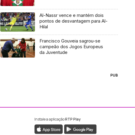
Al-Nassr vence e mantém dois
pontos de desvantagem para Al-
Hilal
Francisco Gouveia sagrou-se
campeão dos Jogos Europeus
da Juventude
PUB
Instale a aplicação
RTP Play
ebook da RTP Madeira
nstagram da RTP Madeira