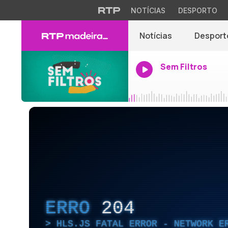
NOTÍCIAS
DESPORTO
Notícias
Desport
Sem Filtros
ERRO
204
HLS.JS FATAL ERROR - NETWORK E