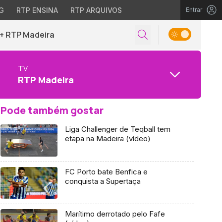
G
RTP ENSINA
RTP ARQUIVOS
Entrar
+ RTP Madeira
TV
RTP Madeira
Pode também gostar
Liga Challenger de Teqball tem
etapa na Madeira (vídeo)
FC Porto bate Benfica e
conquista a Supertaça
Marítimo derrotado pelo Fafe