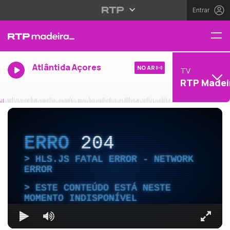
Entrar
Atlântida Açores
NO AR
TV
RTP Madei
ERRO
204
HLS.JS FATAL ERROR - NETWORK
ERROR
ESTE CONTEÚDO ESTÁ NESTE
MOMENTO INDISPONÍVEL