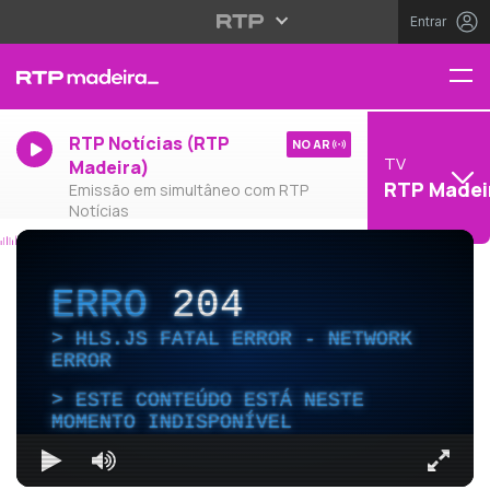
Entrar
RTP Notícias (RTP
NO AR
TV
Madeira)
RTP Madei
Emissão em simultâneo com RTP
Notícias
ERRO
204
HLS.JS FATAL ERROR - NETWORK
ERROR
ESTE CONTEÚDO ESTÁ NESTE
MOMENTO INDISPONÍVEL