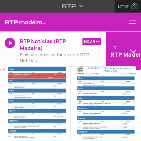
Entrar
RTP Notícias (RTP
NO AR
TV
Madeira)
RTP Madei
Emissão em simultâneo com RTP
Notícias