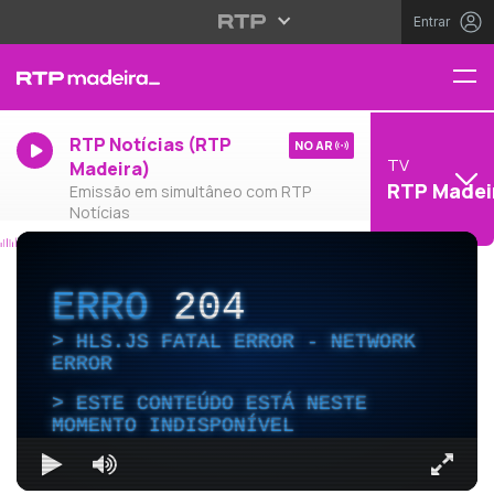
Entrar
RTP Notícias (RTP
NO AR
TV
Madeira)
RTP Madei
Emissão em simultâneo com RTP
Notícias
ERRO
204
HLS.JS FATAL ERROR - NETWORK
ERROR
ESTE CONTEÚDO ESTÁ NESTE
MOMENTO INDISPONÍVEL