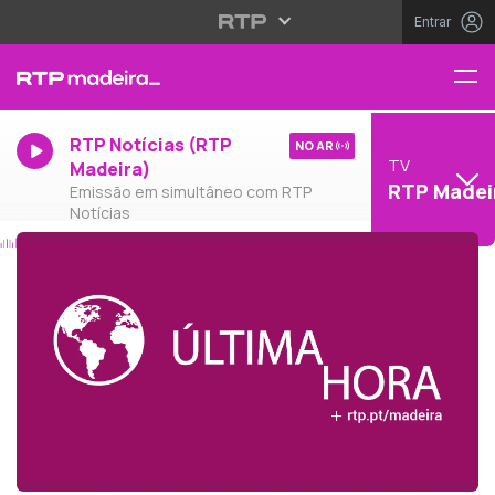
Entrar
RTP Notícias (RTP
NO AR
TV
Madeira)
RTP Madei
Emissão em simultâneo com RTP
Notícias