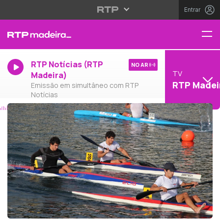
Entrar
RTP Notícias (RTP
NO AR
TV
Madeira)
RTP Madei
Emissão em simultâneo com RTP
Notícias