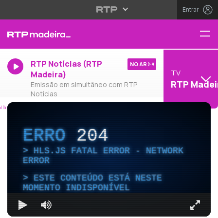
Entrar
RTP Notícias (RTP
NO AR
TV
Madeira)
RTP Madei
Emissão em simultâneo com RTP
Notícias
ERRO
204
HLS.JS FATAL ERROR - NETWORK
ERROR
ESTE CONTEÚDO ESTÁ NESTE
MOMENTO INDISPONÍVEL