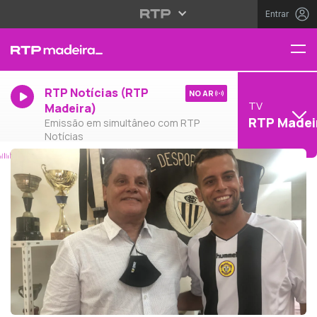
Entrar
RTP Notícias (RTP
NO AR
TV
Madeira)
RTP Madei
Emissão em simultâneo com RTP
Notícias