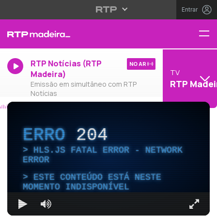
Entrar
RTP Notícias (RTP
NO AR
TV
Madeira)
RTP Madei
Emissão em simultâneo com RTP
Notícias
ERRO
204
HLS.JS FATAL ERROR - NETWORK
ERROR
ESTE CONTEÚDO ESTÁ NESTE
MOMENTO INDISPONÍVEL