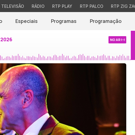
TELEVISÃO
RÁDIO
RTP PLAY
RTP PALCO
RTP ZIG ZA
o
Especiais
Programas
Programação
 2026
NO AR