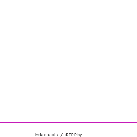
Instale a aplicação
RTP Play