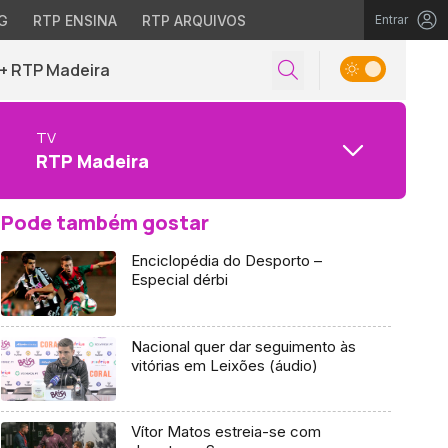
G
RTP ENSINA
RTP ARQUIVOS
Entrar
+ RTP Madeira
TV
RTP Madeira
Pode também gostar
Enciclopédia do Desporto –
Especial dérbi
Nacional quer dar seguimento às
vitórias em Leixões (áudio)
Vítor Matos estreia-se com