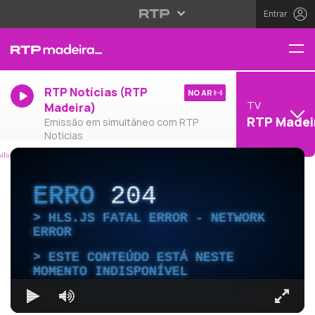
Entrar
RTP Notícias (RTP
NO AR
TV
Madeira)
RTP Madei
Emissão em simultâneo com RTP
Notícias
ERRO
204
HLS.JS FATAL ERROR - NETWORK
ERROR
ESTE CONTEÚDO ESTÁ NESTE
MOMENTO INDISPONÍVEL