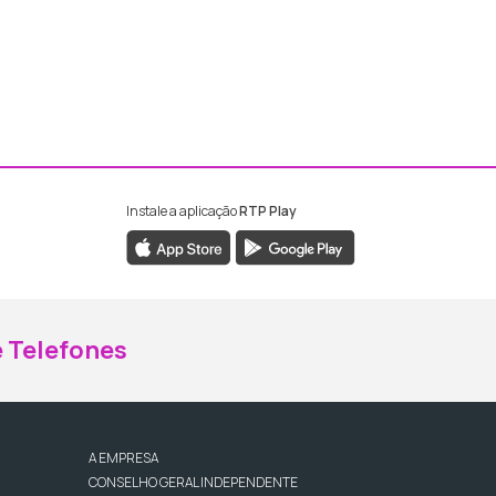
Instale a aplicação
RTP Play
ebook da RTP Madeira
nstagram da RTP Madeira
 Telefones
A EMPRESA
CONSELHO GERAL INDEPENDENTE