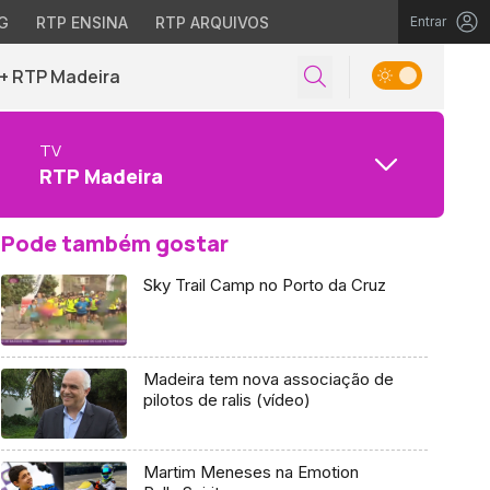
G
RTP ENSINA
RTP ARQUIVOS
Entrar
+ RTP Madeira
TV
RTP Madeira
Pode também gostar
Sky Trail Camp no Porto da Cruz
Madeira tem nova associação de
pilotos de ralis (vídeo)
Martim Meneses na Emotion