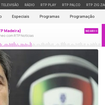
TELEVISÃO
RÁDIO
RTP PLAY
RTP PALCO
RTP ZIG ZA
o
Especiais
Programas
Programação
TP Madeira)
NO AR
neo com RTP Notícias