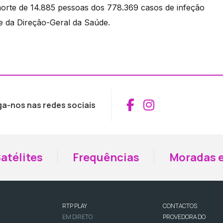
orte de 14.885 pessoas dos 778.369 casos de infeção
e da Direção-Geral da Saúde.
Aceder ao Fac
Aceder ao I
ga-nos nas redes sociais
atélites
Frequências
Moradas e
RTP PLAY
CONTACTOS
EM DIRETO
PROVEDORA DO