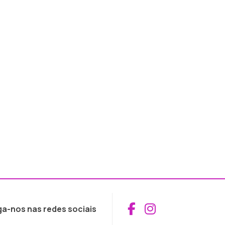
Aceder ao Fac
Aceder ao I
ga-nos nas redes sociais