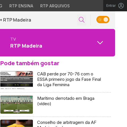
G
RTP ENSINA
RTP ARQUIVOS
Entrar
+ RTP Madeira
TV
RTP Madeira
Pode também gostar
CAB perde por 70-76 com o
ESSA primeiro jogo da Fase Final
da Liga Feminina
Marítimo derrotado em Braga
(vídeo)
Conselho de arbitragem da AF