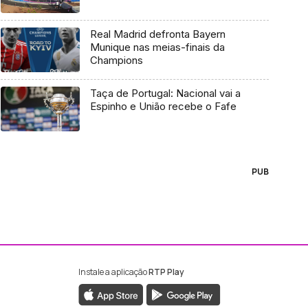
Real Madrid defronta Bayern
Munique nas meias-finais da
Champions
Taça de Portugal: Nacional vai a
Espinho e União recebe o Fafe
PUB
Instale a aplicação
RTP Play
ebook da RTP Madeira
nstagram da RTP Madeira