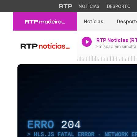
NOTÍCIAS
DESPORTO
Notícias
Desport
RTP Notícias (R
Emissão em simultâ
ERRO
204
HLS.JS FATAL ERROR - NETWORK E