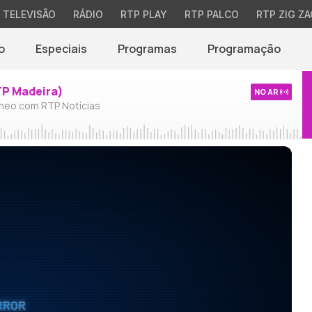
TELEVISÃO
RÁDIO
RTP PLAY
RTP PALCO
RTP ZIG ZA
o
Especiais
Programas
Programação
TP Madeira)
NO AR
neo com RTP Notícias
RROR