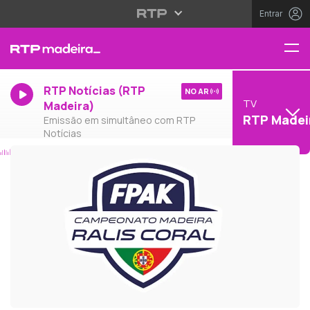
Entrar
RTP Notícias (RTP
NO AR
TV
Madeira)
RTP Madei
Emissão em simultâneo com RTP
Notícias