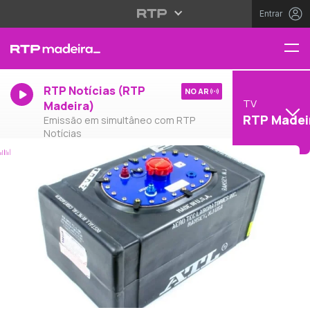
Entrar
RTP Notícias (RTP
NO AR
TV
Madeira)
RTP Madei
Emissão em simultâneo com RTP
Notícias