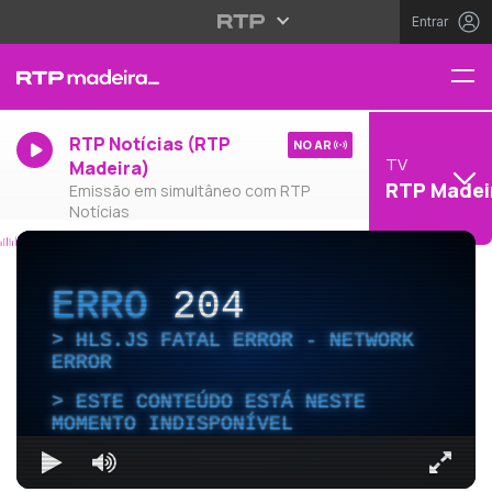
Entrar
RTP Notícias (RTP
NO AR
TV
Madeira)
RTP Madei
Emissão em simultâneo com RTP
Notícias
ERRO
204
HLS.JS FATAL ERROR - NETWORK
ERROR
ESTE CONTEÚDO ESTÁ NESTE
MOMENTO INDISPONÍVEL