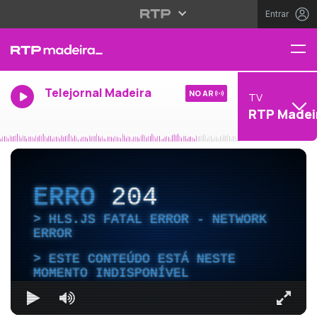
Entrar
Telejornal Madeira
NO AR
TV
RTP Madei
ERRO
204
HLS.JS FATAL ERROR - NETWORK
ERROR
ESTE CONTEÚDO ESTÁ NESTE
MOMENTO INDISPONÍVEL