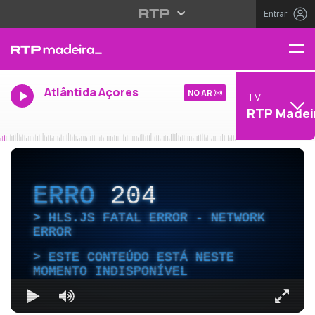
Entrar
Atlântida Açores
NO AR
TV
RTP Madei
ERRO
204
HLS.JS FATAL ERROR - NETWORK
ERROR
ESTE CONTEÚDO ESTÁ NESTE
MOMENTO INDISPONÍVEL