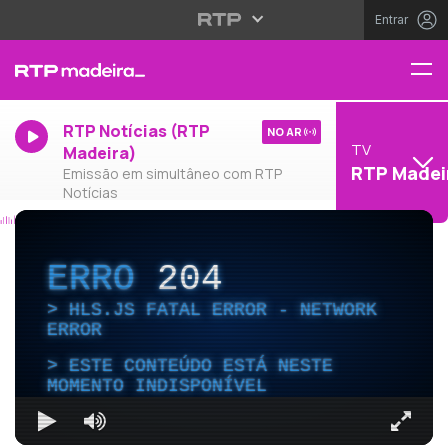
Entrar
RTP Notícias (RTP
NO AR
TV
Madeira)
RTP Madei
Emissão em simultâneo com RTP
Notícias
ERRO
204
HLS.JS FATAL ERROR - NETWORK
ERROR
ESTE CONTEÚDO ESTÁ NESTE
MOMENTO INDISPONÍVEL