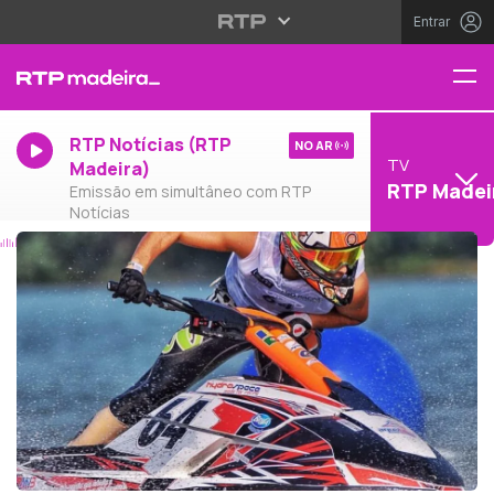
Entrar
RTP Notícias (RTP
NO AR
TV
Madeira)
RTP Madei
Emissão em simultâneo com RTP
Notícias