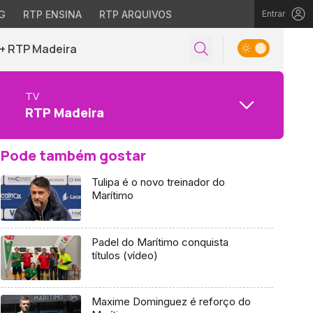
G
RTP ENSINA
RTP ARQUIVOS
Entrar
+ RTP Madeira
TV
RTP Madeira
Pode também gostar
Tulipa é o novo treinador do
Marítimo
Padel do Marítimo conquista
títulos (vídeo)
Maxime Dominguez é reforço do