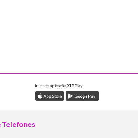
Instale a aplicação
RTP Play
ebook da RTP Madeira
nstagram da RTP Madeira
 Telefones