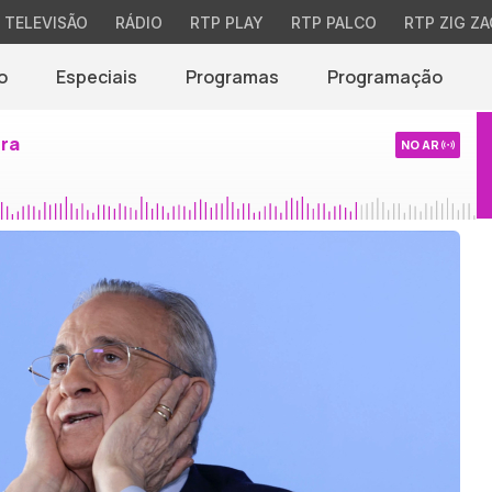
TELEVISÃO
RÁDIO
RTP PLAY
RTP PALCO
RTP ZIG ZA
o
Especiais
Programas
Programação
ira
NO AR