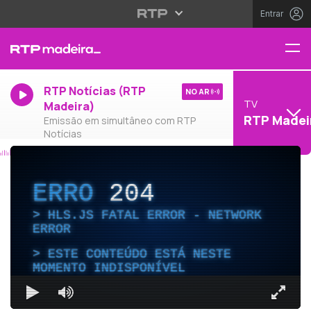
Entrar
RTP Notícias (RTP
NO AR
TV
Madeira)
RTP Madei
Emissão em simultâneo com RTP
Notícias
ERRO
204
HLS.JS FATAL ERROR - NETWORK
ERROR
ESTE CONTEÚDO ESTÁ NESTE
MOMENTO INDISPONÍVEL