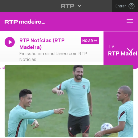
Entrar
RTP Notícias (RTP
NO AR
TV
Madeira)
RTP Madei
Emissão em simultâneo com RTP
Notícias