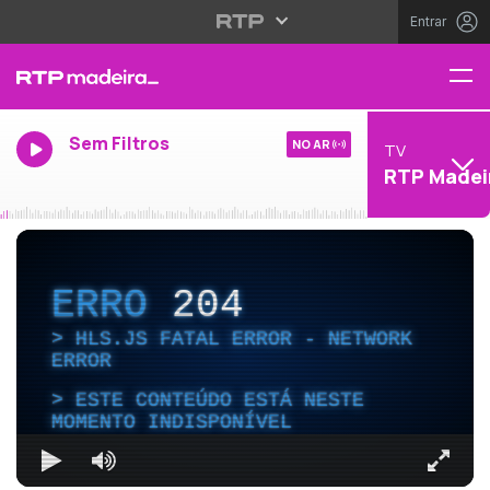
Entrar
Sem Filtros
NO AR
TV
RTP Madei
ERRO
204
HLS.JS FATAL ERROR - NETWORK
ERROR
ESTE CONTEÚDO ESTÁ NESTE
MOMENTO INDISPONÍVEL