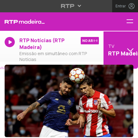
Entrar
RTP Notícias (RTP
NO AR
TV
Madeira)
RTP Madei
Emissão em simultâneo com RTP
Notícias