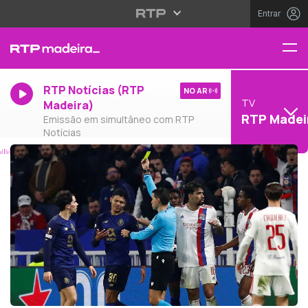
Entrar
RTP Notícias (RTP
NO AR
TV
Madeira)
RTP Madei
Emissão em simultâneo com RTP
Notícias