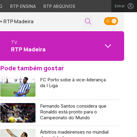
G
RTP ENSINA
RTP ARQUIVOS
Entrar
+ RTP Madeira
TV
RTP Madeira
Pode também gostar
FC Porto sobe à vice-liderança
da I Liga
Fernando Santos considera que
Ronaldo está pronto para o
Campeonato do Mundo
Árbitros madeirenses no mundial