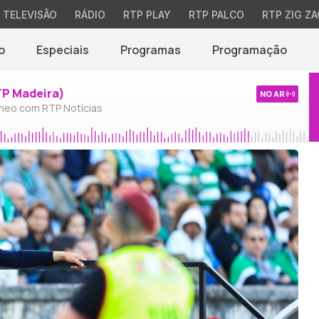
TELEVISÃO
RÁDIO
RTP PLAY
RTP PALCO
RTP ZIG ZA
o
Especiais
Programas
Programação
TP Madeira)
NO AR
neo com RTP Notícias