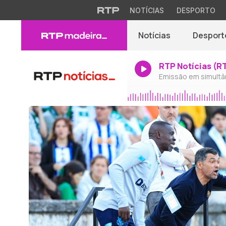
NOTÍCIAS
DESPORTO
Notícias
Desport
RTP Notícias (R
Emissão em simultâ