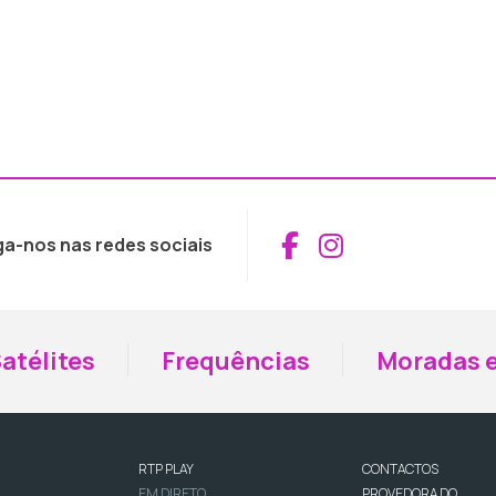
Aceder ao Fac
Aceder ao I
ga-nos nas redes sociais
atélites
Frequências
Moradas e
RTP PLAY
CONTACTOS
EM DIRETO
PROVEDORA DO