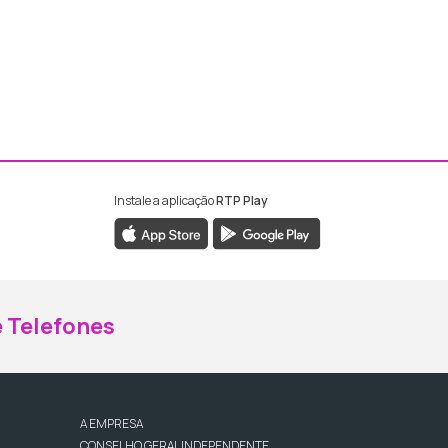
Instale a aplicação
RTP Play
ebook da RTP Madeira
nstagram da RTP Madeira
 Telefones
A EMPRESA
CONSELHO GERAL INDEPENDENTE