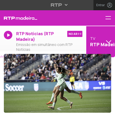
Entrar
RTP Notícias (RTP
NO AR
TV
Madeira)
RTP Madei
Emissão em simultâneo com RTP
Notícias