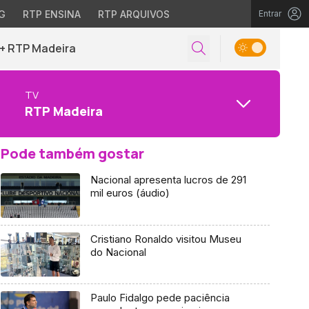
G
RTP ENSINA
RTP ARQUIVOS
Entrar
+ RTP Madeira
TV
RTP Madeira
Pode também gostar
Nacional apresenta lucros de 291
mil euros (áudio)
Cristiano Ronaldo visitou Museu
do Nacional
Paulo Fidalgo pede paciência