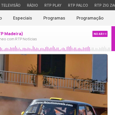
TELEVISÃO
RÁDIO
RTP PLAY
RTP PALCO
RTP ZIG ZA
o
Especiais
Programas
Programação
TP Madeira)
NO AR
neo com RTP Notícias