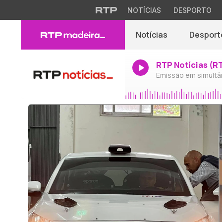
NOTÍCIAS
DESPORTO
Notícias
Desport
RTP Notícias (R
Emissão em simultâ