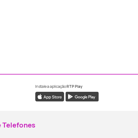
Instale a aplicação
RTP Play
ebook da RTP Madeira
nstagram da RTP Madeira
 Telefones