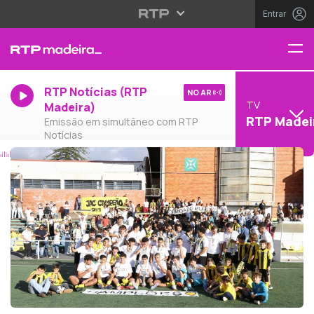
Entrar
RTP Notícias (RTP
NO AR
TV
Madeira)
RTP Madei
Emissão em simultâneo com RTP
Notícias