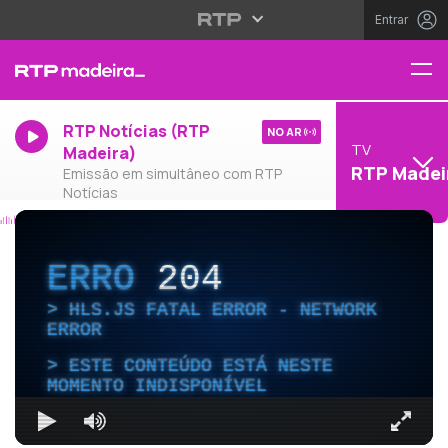
Entrar
RTP Notícias (RTP
NO AR
TV
Madeira)
RTP Madei
Emissão em simultâneo com RTP
Notícias
ERRO
204
HLS.JS FATAL ERROR - NETWORK
ERROR
ESTE CONTEÚDO ESTÁ NESTE
MOMENTO INDISPONÍVEL