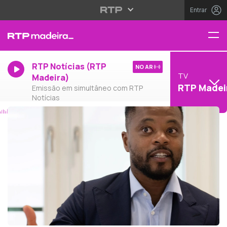
Entrar
RTP Notícias (RTP
NO AR
TV
Madeira)
RTP Madei
Emissão em simultâneo com RTP
Notícias