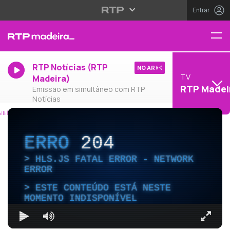
Entrar
RTP Notícias (RTP
NO AR
TV
Madeira)
RTP Madei
Emissão em simultâneo com RTP
Notícias
ERRO
204
HLS.JS FATAL ERROR - NETWORK
ERROR
ESTE CONTEÚDO ESTÁ NESTE
MOMENTO INDISPONÍVEL