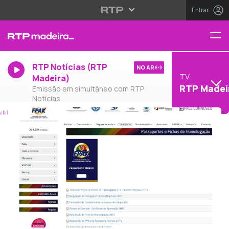
Entrar
RTP Notícias (RTP
NO AR
TV
Madeira)
RTP Madei
Emissão em simultâneo com RTP
Notícias