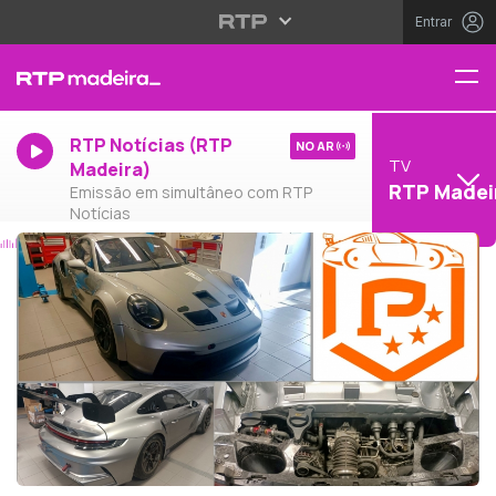
Entrar
RTP Notícias (RTP
NO AR
TV
Madeira)
RTP Madei
Emissão em simultâneo com RTP
Notícias