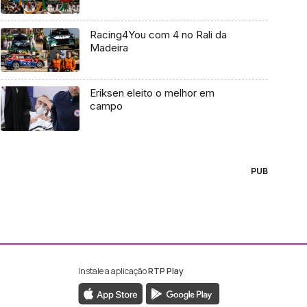
Racing4You com 4 no Rali da
Madeira
Eriksen eleito o melhor em
campo
PUB
Instale a aplicação
RTP Play
ebook da RTP Madeira
nstagram da RTP Madeira