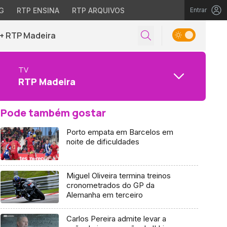
G
RTP ENSINA
RTP ARQUIVOS
Entrar
+ RTP Madeira
TV
RTP Madeira
Pode também gostar
Porto empata em Barcelos em
noite de dificuldades
Miguel Oliveira termina treinos
cronometrados do GP da
Alemanha em terceiro
Carlos Pereira admite levar a