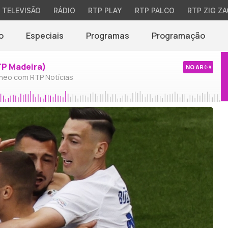
TELEVISÃO
RÁDIO
RTP PLAY
RTP PALCO
RTP ZIG ZA
o
Especiais
Programas
Programação
TP Madeira)
NO AR
neo com RTP Notícias