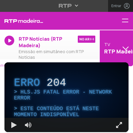
Entrar
RTP Notícias (RTP
NO AR
TV
Madeira)
RTP Madei
Emissão em simultâneo com RTP
Notícias
ERRO
204
HLS.JS FATAL ERROR - NETWORK
ERROR
ESTE CONTEÚDO ESTÁ NESTE
MOMENTO INDISPONÍVEL