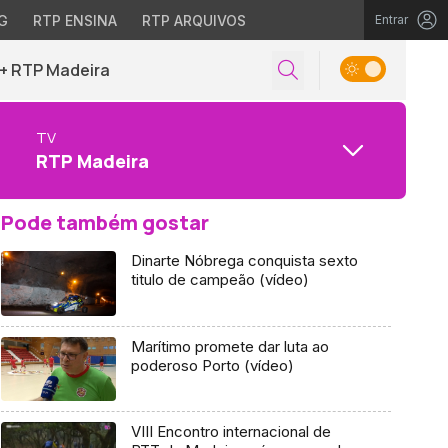
G
RTP ENSINA
RTP ARQUIVOS
Entrar
+ RTP Madeira
TV
RTP Madeira
Pode também gostar
Dinarte Nóbrega conquista sexto
titulo de campeão (vídeo)
Marítimo promete dar luta ao
poderoso Porto (vídeo)
VIII Encontro internacional de