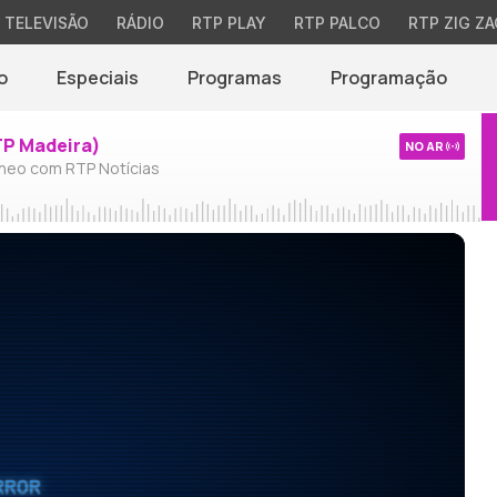
TELEVISÃO
RÁDIO
RTP PLAY
RTP PALCO
RTP ZIG ZA
o
Especiais
Programas
Programação
TP Madeira)
NO AR
neo com RTP Notícias
RROR