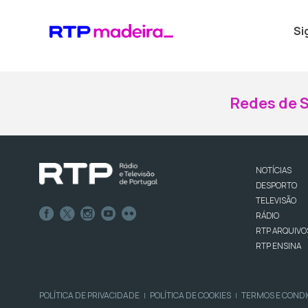
Si
Redes de S
NOTÍCIAS
DESPORTO
TELEVISÃO
RÁDIO
RTP ARQUIVO
RTP ENSINA
POLÍTICA DE PRIVACIDADE
POLÍTICA DE COOKIES
TERMOS E COND
|
|