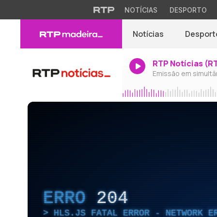
NOTÍCIAS
DESPORTO
Notícias
Desport
RTP Notícias (R
Emissão em simultâ
ERRO
204
HLS.JS FATAL ERROR - NETWORK E