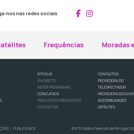
Aceder ao Fac
Aceder ao I
ga-nos nas redes sociais
atélites
Frequências
Moradas e
RTP PLAY
CONTACTOS
EM DIRETO
PROVEDORA DO
REVER PROGRAMAS
TELESPECTADOR
CONCURSOS
PROVEDORA DO OUVI
S
PERGUNTAS FREQUENTES
ACESSIBILIDADES
CONTACTOS
SATÉLITES
IÇÕES
PUBLICIDADE
© RTP, Rádio e Televisão de Portugal 2
|