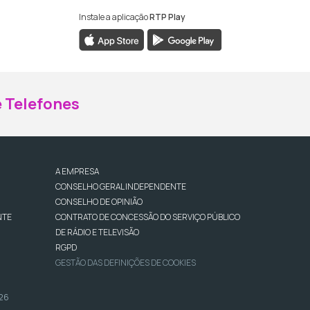
Instale a aplicação
RTP Play
ebook da RTP Madeira
nstagram da RTP Madeira
 Telefones
A EMPRESA
CONSELHO GERAL INDEPENDENTE
CONSELHO DE OPINIÃO
NTE
CONTRATO DE CONCESSÃO DO SERVIÇO PÚBLICO
DE RÁDIO E TELEVISÃO
RGPD
GESTÃO DAS DEFINIÇÕES DE COOKIES
026