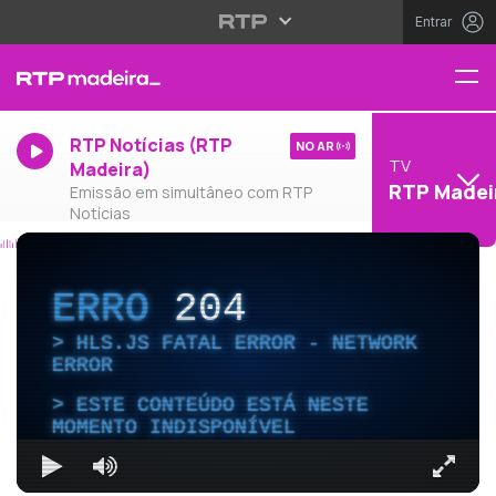
Entrar
RTP Notícias (RTP
NO AR
TV
Madeira)
RTP Madei
Emissão em simultâneo com RTP
Notícias
ERRO
204
HLS.JS FATAL ERROR - NETWORK
ERROR
ESTE CONTEÚDO ESTÁ NESTE
MOMENTO INDISPONÍVEL