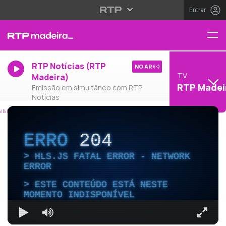
Entrar
RTP Notícias (RTP
NO AR
TV
Madeira)
RTP Madei
Emissão em simultâneo com RTP
Notícias
ERRO
204
HLS.JS FATAL ERROR - NETWORK
ERROR
ESTE CONTEÚDO ESTÁ NESTE
MOMENTO INDISPONÍVEL