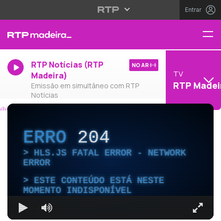
Entrar
RTP Notícias (RTP
NO AR
TV
Madeira)
RTP Madei
Emissão em simultâneo com RTP
Notícias
ERRO
204
HLS.JS FATAL ERROR - NETWORK
ERROR
ESTE CONTEÚDO ESTÁ NESTE
MOMENTO INDISPONÍVEL